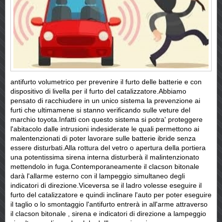
antifurto volumetrico per prevenire il furto delle batterie e con
dispositivo di livella per il furto del catalizzatore.Abbiamo
pensato di racchiudere in un unico sistema la prevenzione ai
furti che ultimamene si stanno verificando sulle veture del
marchio toyota.Infatti con questo sistema si potra' proteggere
l'abitacolo dalle intrusioni indesiderate le quali permettono ai
malentenzionati di poter lavorare sulle batterie ibride senza
essere disturbati.Alla rottura del vetro o apertura della portiera
una potentissima sirena interna disturberà il malintenzionato
mettendolo in fuga.Contemporaneamente il clacson bitonale
darà l'allarme esterno con il lampeggio simultaneo degli
indicatori di direzione.Viceversa se il ladro volesse eseguire il
furto del catalizzatore e quindi inclinare l'auto per poter eseguire
il taglio o lo smontaggio l'antifurto entrerà in all'arme attraverso
il clacson bitonale , sirena e indicatori di direzione a lampeggio