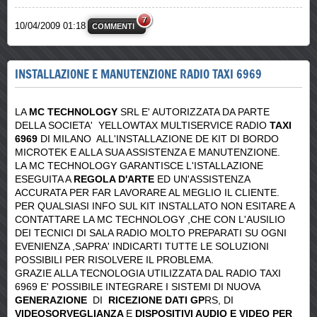
7
10/04/2009 01:18
COMMENTI
INSTALLAZIONE E MANUTENZIONE RADIO TAXI 6969
LA
MC TECHNOLOGY
SRL E' AUTORIZZATA DA PARTE
DELLA SOCIETA' YELLOWTAX MULTISERVICE RADIO
TAXI
6969
DI MILANO ALL'INSTALLAZIONE DE KIT DI BORDO
MICROTEK E ALLA SUA ASSISTENZA E MANUTENZIONE.
LA MC TECHNOLOGY GARANTISCE L'ISTALLAZIONE
ESEGUITA A
REGOLA D'ARTE
ED UN'ASSISTENZA
ACCURATA PER FAR LAVORARE AL MEGLIO IL CLIENTE.
PER QUALSIASI INFO SUL KIT INSTALLATO NON ESITARE A
CONTATTARE LA MC TECHNOLOGY ,CHE CON L'AUSILIO
DEI TECNICI DI SALA RADIO MOLTO PREPARATI SU OGNI
EVENIENZA ,SAPRA' INDICARTI TUTTE LE SOLUZIONI
POSSIBILI PER RISOLVERE IL PROBLEMA.
GRAZIE ALLA TECNOLOGIA UTILIZZATA DAL RADIO TAXI
6969 E' POSSIBILE INTEGRARE I SISTEMI DI NUOVA
GENERAZIONE
DI
RICEZIONE DATI GP
RS, DI
VIDEOSORVEGLIANZA
E
DISPOSITIVI AUDIO E VIDEO
PER